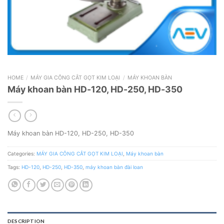
HOME
/
MÁY GIA CÔNG CẮT GỌT KIM LOẠI
/
MÁY KHOAN BÀN
Máy khoan bàn HD-120, HD-250, HD-350
Máy khoan bàn HD-120, HD-250, HD-350
Categories:
MÁY GIA CÔNG CẮT GỌT KIM LOẠI
,
Máy khoan bàn
Tags:
HD-120
,
HD-250
,
HD-350
,
máy khoan bàn đài loan
DESCRIPTION