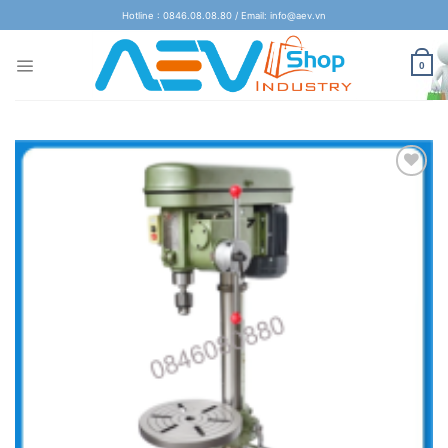
Skip
Hotline : 0846.08.08.80 / Email: info@aev.vn
to
content
0
Add to
wishlist