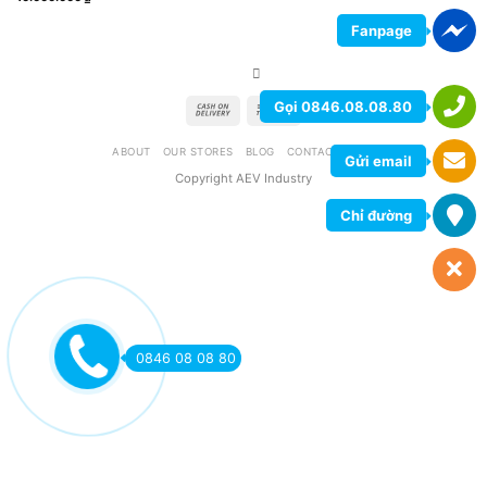
Fanpage
Gọi 0846.08.08.80
ABOUT
OUR STORES
BLOG
CONTACT
FAQ
Gửi email
Copyright AEV Industry
Chỉ đường
0846 08 08 80