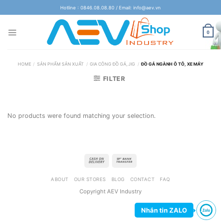
Skip
Hotline : 0846.08.08.80 / Email: info@aev.vn
to
content
0
HOME
/
SẢN PHẨM SẢN XUẤT
/
GIA CÔNG ĐỒ GÁ, JIG
/
ĐỒ GÁ NGÀNH Ô TÔ, XE MÁY
FILTER
No products were found matching your selection.
ABOUT
OUR STORES
BLOG
CONTACT
FAQ
Copyright AEV Industry
Nhắn tin ZALO