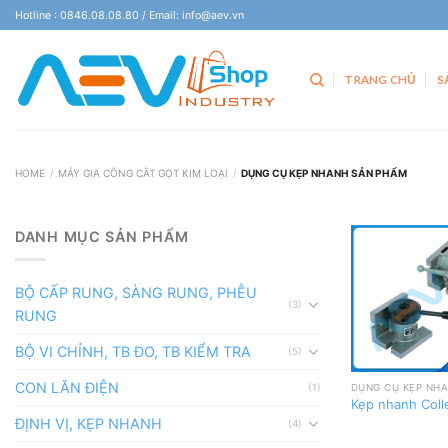
Skip
Hotline : 0846.08.08.80 / Email: info@aev.vn
to
content
TRANG CHỦ
S
HOME
/
MÁY GIA CÔNG CẮT GỌT KIM LOẠI
/
DỤNG CỤ KẸP NHANH SẢN PHẨM
DANH MỤC SẢN PHẨM
BỘ CẤP RUNG, SÀNG RUNG, PHỄU
(3)
RUNG
BỘ VI CHỈNH, TB ĐO, TB KIỂM TRA
(5)
CON LĂN ĐIỆN
(1)
Kẹp nhanh Coll
ĐỊNH VỊ, KẸP NHANH
(4)