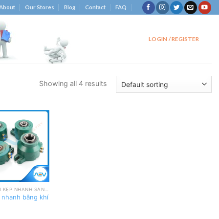
About
Our Stores
Blog
Contact
FAQ
LOGIN / REGISTER
Showing all 4 results
Add
to
wishlist
DỤNG CỤ KẸP NHANH SẢN PHẨM
 nhanh bằng khí