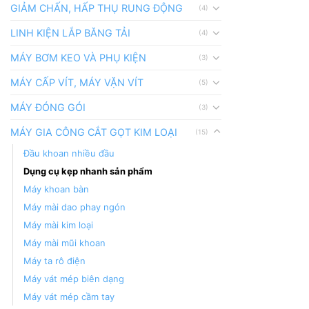
GIẢM CHẤN, HẤP THỤ RUNG ĐỘNG
(4)
LINH KIỆN LẮP BĂNG TẢI
(4)
MÁY BƠM KEO VÀ PHỤ KIỆN
(3)
MÁY CẤP VÍT, MÁY VẶN VÍT
(5)
MÁY ĐÓNG GÓI
(3)
MÁY GIA CÔNG CẮT GỌT KIM LOẠI
(15)
Đầu khoan nhiều đầu
Dụng cụ kẹp nhanh sản phẩm
Máy khoan bàn
Máy mài dao phay ngón
Máy mài kim loại
Máy mài mũi khoan
Máy ta rô điện
Máy vát mép biên dạng
Máy vát mép cầm tay