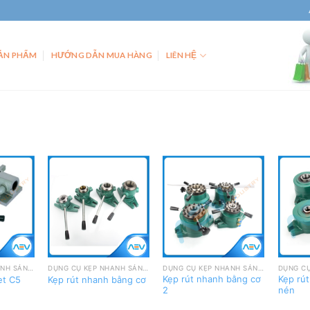
ẢN PHẨM
HƯỚNG DẪN MUA HÀNG
LIÊN HỆ
Add
Add
Add
to
to
to
wishlist
wishlist
wishlist
DỤNG CỤ KẸP NHANH SẢN PHẨM
DỤNG CỤ KẸP NHANH SẢN PHẨM
DỤNG CỤ KẸP NHANH SẢN PHẨM
Kẹp rút nhanh bằng cơ
Kẹp rút
et C5
Kẹp rút nhanh bằng cơ
2
nén