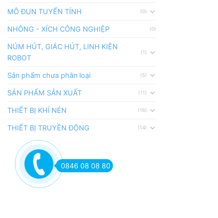
MÔ ĐUN TUYẾN TÍNH
(0)
NHÔNG - XÍCH CÔNG NGHIỆP
(0)
NÚM HÚT, GIÁC HÚT, LINH KIỆN
(1)
ROBOT
Sản phẩm chưa phân loại
(5)
SẢN PHẨM SẢN XUẤT
(11)
THIẾT BỊ KHÍ NÉN
(16)
THIẾT BỊ TRUYỀN ĐỘNG
(14)
0846 08 08 80