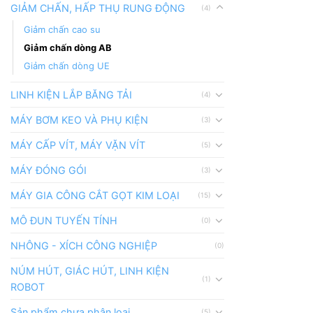
GIẢM CHẤN, HẤP THỤ RUNG ĐỘNG
(4)
Giảm chấn cao su
Giảm chấn dòng AB
Giảm chấn dòng UE
LINH KIỆN LẮP BĂNG TẢI
(4)
MÁY BƠM KEO VÀ PHỤ KIỆN
(3)
MÁY CẤP VÍT, MÁY VẶN VÍT
(5)
MÁY ĐÓNG GÓI
(3)
MÁY GIA CÔNG CẮT GỌT KIM LOẠI
(15)
MÔ ĐUN TUYẾN TÍNH
(0)
NHÔNG - XÍCH CÔNG NGHIỆP
(0)
NÚM HÚT, GIÁC HÚT, LINH KIỆN
(1)
ROBOT
Sản phẩm chưa phân loại
(5)