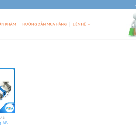
ẢN PHẨM
HƯỚNG DẪN MUA HÀNG
LIÊN HỆ
Add
to
wishlist
 AB
g AB