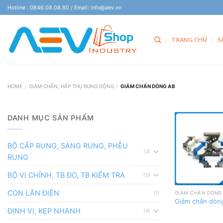
Skip
Hotline : 0846.08.08.80 / Email: info@aev.vn
to
content
TRANG CHỦ
S
HOME
/
GIẢM CHẤN, HẤP THỤ RUNG ĐỘNG
/
GIẢM CHẤN DÒNG AB
DANH MỤC SẢN PHẨM
BỘ CẤP RUNG, SÀNG RUNG, PHỄU
(3)
RUNG
BỘ VI CHỈNH, TB ĐO, TB KIỂM TRA
(5)
CON LĂN ĐIỆN
(1)
GIẢM CHẤN DÒNG
Giảm chấn dòn
ĐỊNH VỊ, KẸP NHANH
(4)