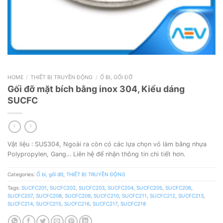
HOME
/
THIẾT BỊ TRUYỀN ĐỘNG
/
Ổ BI, GỐI ĐỠ
Gối đỡ mặt bích bằng inox 304, Kiểu dáng
SUCFC
Vật liệu : SUS304, Ngoài ra còn có các lựa chọn vỏ làm bằng nhựa
Polypropylen, Gang… Liên hệ để nhận thông tin chi tiết hơn.
Categories:
Ổ bi, gối đỡ
,
THIẾT BỊ TRUYỀN ĐỘNG
Tags:
SUCFC201
,
SUCFC202
,
SUCFC203
,
SUCFC204
,
SUCFC205
,
SUCFC206
,
SUCFC207
,
SUCFC208
,
SUCFC209
,
SUCFC210
,
SUCFC211
,
SUCFC212
,
SUCFC213
,
SUCFC214
,
SUCFC215
,
SUCFC216
,
SUCFC217
,
SUCFC218