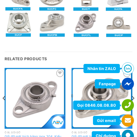
RELATED PRODUCTS
Nhắn tin ZALO
Add
Add
Fanpage
to
to
wishlist
wishlist
Gọi 0846.08.08.80
Gửi email
Ổ BI, GỐI ĐỠ
Ổ BI, GỐI ĐỠ
Chỉ đường
Gối đỡ mặt bích bằng inox 304, Kiểu
Gối đỡ mặt bích bằng inox 304, Kiểu