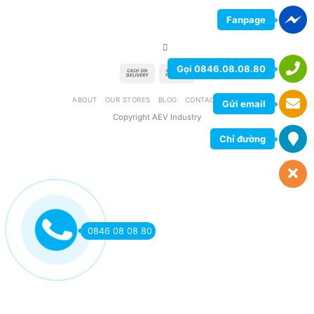
Fanpage
Gọi 0846.08.08.80
ABOUT
OUR STORES
BLOG
CONTACT
FAQ
Gửi email
Copyright AEV Industry
Chỉ đường
0846 08 08 80