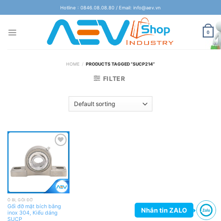
Skip
Hotline : 0846.08.08.80 / Email: info@aev.vn
to
content
0
HOME
/
PRODUCTS TAGGED “SUCP214”
FILTER
Add
to
wishlist
Ổ BI, GỐI ĐỠ
Gối đỡ mặt bích bằng
Nhắn tin ZALO
inox 304, Kiểu dáng
SUCP