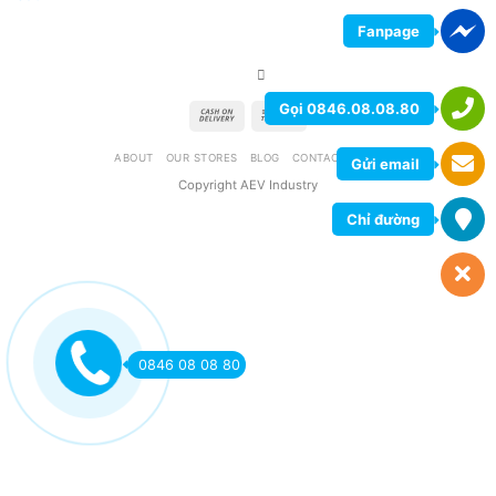
Fanpage
Gọi 0846.08.08.80
ABOUT
OUR STORES
BLOG
CONTACT
FAQ
Gửi email
Copyright AEV Industry
Chỉ đường
0846 08 08 80