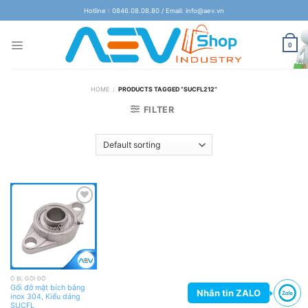
Skip
Hotline : 0846.08.08.80 / Email: info@aev.vn
to
content
0
HOME
/
PRODUCTS TAGGED “SUCFL212”
FILTER
Add
to
wishlist
Ổ BI, GỐI ĐỠ
Gối đỡ mặt bích bằng
Nhắn tin ZALO
inox 304, Kiểu dáng
SUCFL