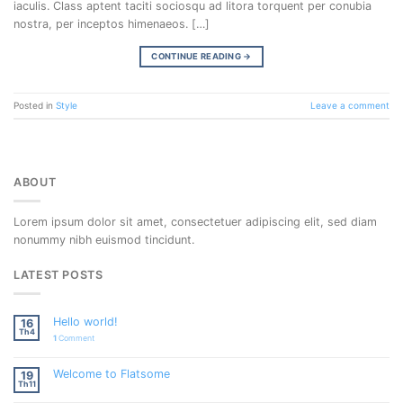
iaculis. Class aptent taciti sociosqu ad litora torquent per conubia
nostra, per inceptos himenaeos. […]
CONTINUE READING
→
Posted in
Style
Leave a comment
ABOUT
Lorem ipsum dolor sit amet, consectetuer adipiscing elit, sed diam
nonummy nibh euismod tincidunt.
LATEST POSTS
Hello world!
16
Th4
1
Comment
Welcome to Flatsome
19
Th11