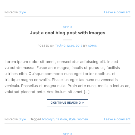
Posted in
Style
Leave a comment
STYLE
Just a cool blog post with Images
POSTED ON
THÁNG 12 30, 2013
BY
ADMIN
Lorem ipsum dolor sit amet, consectetur adipiscing elit. In sed
vulputate massa. Fusce ante magna, iaculis ut purus ut, facilisis
ultrices nibh. Quisque commodo nunc eget tortor dapibus, et
tristique magna convallis. Phasellus egestas nunc eu venenatis
vehicula. Phasellus et magna nulla. Proin ante nunc, mollis a lectus ac,
volutpat placerat ante. Vestibulum sit amet […]
CONTINUE READING
→
Posted in
Style
|
Tagged
brooklyn
,
fashion
,
style
,
women
Leave a comment
STYLE