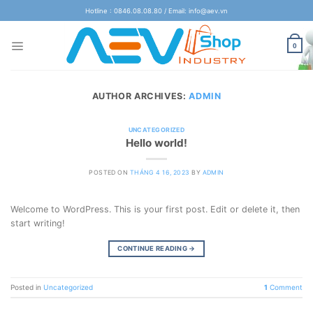
Skip
Hotline : 0846.08.08.80 / Email: info@aev.vn
to
content
0
AUTHOR ARCHIVES:
ADMIN
UNCATEGORIZED
Hello world!
POSTED ON
THÁNG 4 16, 2023
BY
ADMIN
Welcome to WordPress. This is your first post. Edit or delete it, then
start writing!
CONTINUE READING
→
Posted in
Uncategorized
1
Comment