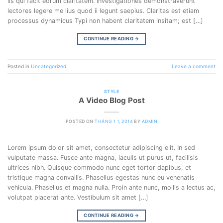
iis qui facit eorum claritatem. Investigationes demonstraverunt
lectores legere me lius quod ii legunt saepius. Claritas est etiam
processus dynamicus Typi non habent claritatem insitam; est […]
CONTINUE READING
→
Posted in
Uncategorized
Leave a comment
STYLE
A Video Blog Post
POSTED ON
THÁNG 1 1, 2014
BY
ADMIN
Lorem ipsum dolor sit amet, consectetur adipiscing elit. In sed
vulputate massa. Fusce ante magna, iaculis ut purus ut, facilisis
ultrices nibh. Quisque commodo nunc eget tortor dapibus, et
tristique magna convallis. Phasellus egestas nunc eu venenatis
vehicula. Phasellus et magna nulla. Proin ante nunc, mollis a lectus ac,
volutpat placerat ante. Vestibulum sit amet […]
CONTINUE READING
→