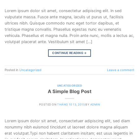
Lorem ipsum dolor sit amet, consectetur adipiscing elit. In sed
vulputate massa. Fusce ante magna, iaculis ut purus ut, facilisis
ultrices nibh. Quisque commodo nunc eget tortor dapibus, et
tristique magna convallis. Phasellus egestas nunc eu venenatis
vehicula. Phasellus et magna nulla. Proin ante nunc, mollis a lectus ac,
volutpat placerat ante. Vestibulum sit amet […]
CONTINUE READING
→
Posted in
Uncategorized
Leave a comment
UNCATEGORIZED
A Simple Blog Post
POSTED ON
THÁNG 10 13, 2015
BY
ADMIN
Lorem ipsum dolor sit amet, consectetuer adipiscing elit, sed diam
nonummy nibh euismod tincidunt ut laoreet dolore magna aliquam
erat volutpat.Typi non habent claritatem insitam; est usus legentis in