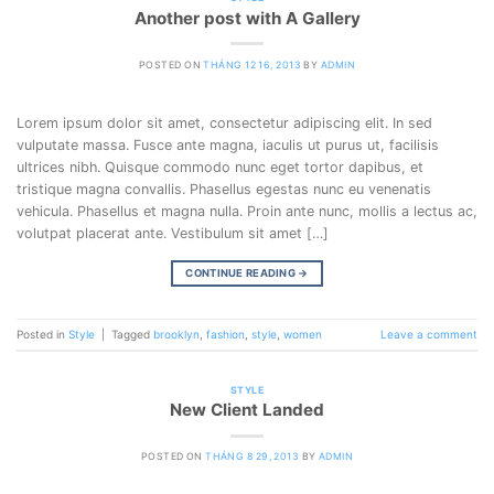
Another post with A Gallery
POSTED ON
THÁNG 12 16, 2013
BY
ADMIN
Lorem ipsum dolor sit amet, consectetur adipiscing elit. In sed
vulputate massa. Fusce ante magna, iaculis ut purus ut, facilisis
ultrices nibh. Quisque commodo nunc eget tortor dapibus, et
tristique magna convallis. Phasellus egestas nunc eu venenatis
vehicula. Phasellus et magna nulla. Proin ante nunc, mollis a lectus ac,
volutpat placerat ante. Vestibulum sit amet […]
CONTINUE READING
→
Posted in
Style
|
Tagged
brooklyn
,
fashion
,
style
,
women
Leave a comment
STYLE
New Client Landed
POSTED ON
THÁNG 8 29, 2013
BY
ADMIN