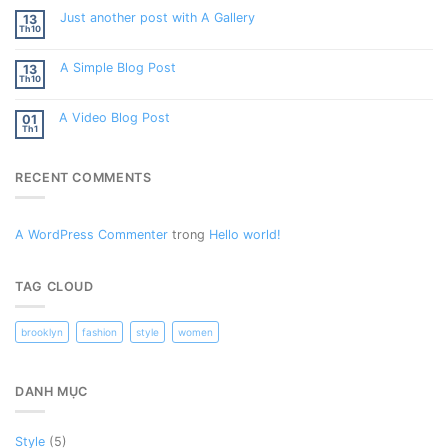
Just another post with A Gallery
13
Th10
A Simple Blog Post
13
Th10
A Video Blog Post
01
Th1
RECENT COMMENTS
A WordPress Commenter
trong
Hello world!
TAG CLOUD
brooklyn
fashion
style
women
DANH MỤC
Style
(5)