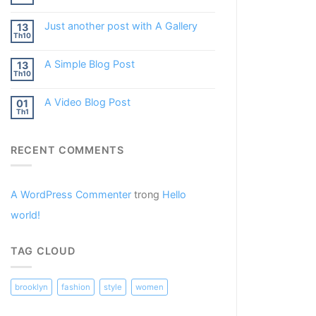
Just another post with A Gallery
13
Th10
A Simple Blog Post
13
Th10
A Video Blog Post
01
Th1
RECENT COMMENTS
A WordPress Commenter
trong
Hello
world!
TAG CLOUD
brooklyn
fashion
style
women