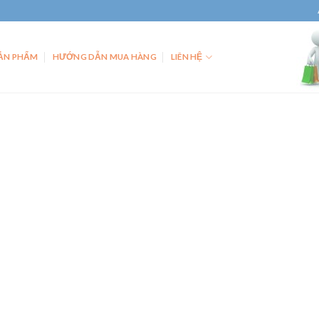
ẢN PHẨM
HƯỚNG DẪN MUA HÀNG
LIÊN HỆ