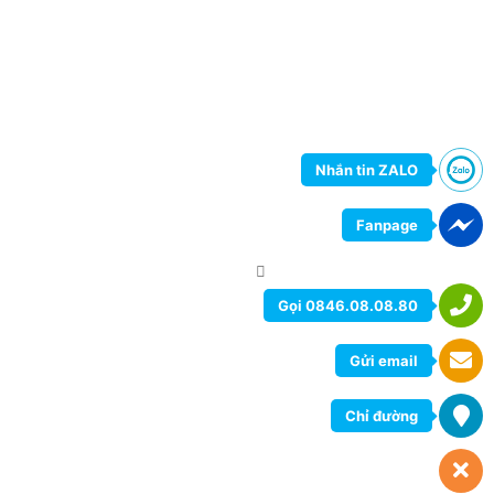
Nhắn tin ZALO
Fanpage
Gọi 0846.08.08.80
Gửi email
Chỉ đường