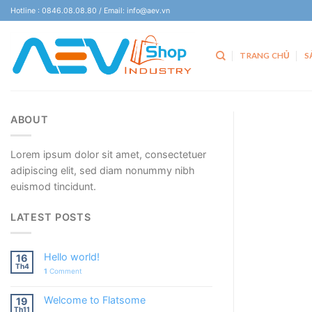
Skip
Hotline : 0846.08.08.80 / Email: info@aev.vn
to
content
TRANG CHỦ
S
ABOUT
Lorem ipsum dolor sit amet, consectetuer
adipiscing elit, sed diam nonummy nibh
euismod tincidunt.
LATEST POSTS
Hello world!
16
Th4
1
Comment
Welcome to Flatsome
19
Th11